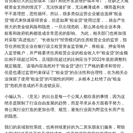
背负着巨大的总部成本（如IT系统开发及维护成本等），在缺乏大规
模资金支持的情况下，无法快速扩张，无法摊薄成本，继而盈利水
平不甚理想，恶性循环。所以，很多类似运营企业被迫选择“租金
贷”模式来快速获得资金，但是如果“租金贷”使用过度，，就会产生
很大的资金链风险和隐患，一旦出现危机，那么将会给企业本身、
租客和政府机构都造成非常恶劣的影响。 为此，相关部门也将加强
对采取“高进低出”、“长收短付”经营模式的住房租赁企业的监管，指
导住房租赁企业在银行设立租赁资金监管账户，将租金、押金等纳
入监管账户，并严格要求住房租赁企业的租金收入中“租金贷”的金额
比例不得超过30%，且现阶段超过的比例应当于2022年底前调整到
规定额度。 该项内容虽然对于“租金贷”进行了严格的要求和管控，
但是也通过监管约束保证了“租金贷”的合法性和合理性，在为相关企
业保留了使用“租金贷”的可能性的同时，从根本上杜绝了由“租金
贷”危机所造成的不良连锁反应。
小编认为，《意见》的出台是每一个公寓人都欣喜的事情，因为这
绝非是限制了行业自由发展的趋势，而是寻求从各方面着手努力，
将公寓行业打造的更加合理、规范，避免行业因为野蛮生长而产生
的隐患。
我们的辰域智控系统，也将持续更好的为二房东朋友们服务，帮助